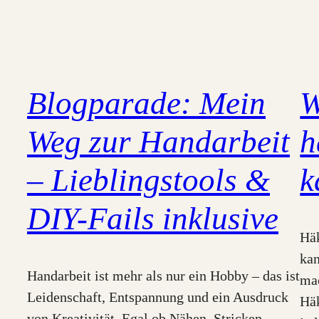
Blogparade: Mein
W
Weg zur Handarbeit
h
– Lieblingstools &
k
DIY-Fails inklusive
Häk
kan
Handarbeit ist mehr als nur ein Hobby – das ist
mac
Leidenschaft, Entspannung und ein Ausdruck
Häk
von Kreativität. Egal ob Nähen, Stricken,