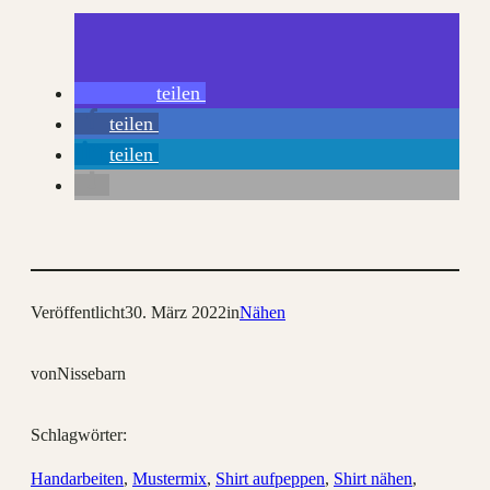
teilen
teilen
teilen
Veröffentlicht
30. März 2022
in
Nähen
von
Nissebarn
Schlagwörter:
Handarbeiten
, 
Mustermix
, 
Shirt aufpeppen
, 
Shirt nähen
, 